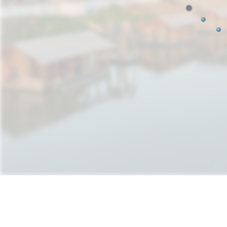
Natura Futura
¿Cómo pueden las inf