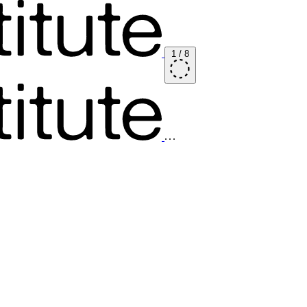
1
/
8