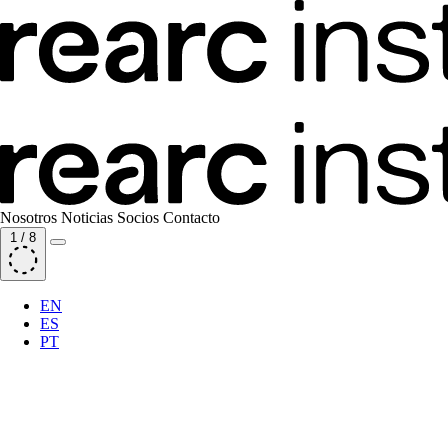
Nosotros
Noticias
Socios
Contacto
1
/
8
EN
ES
PT